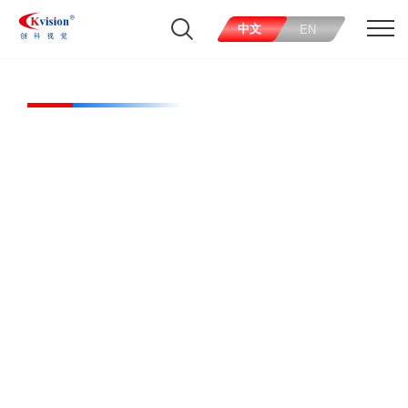
中文
EN
CK-RL12060-W