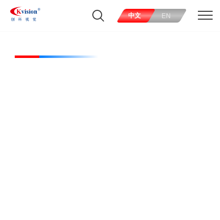
中文
EN
CK-FLBO900500Y50-R