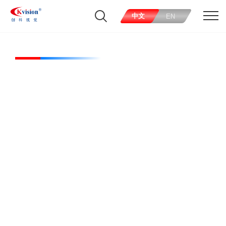
中文
EN
CK-RL24090-R