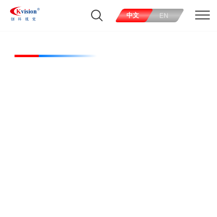
中文
EN
CK-BL181218-W