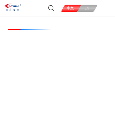
中文
EN
CK-FL460380-W