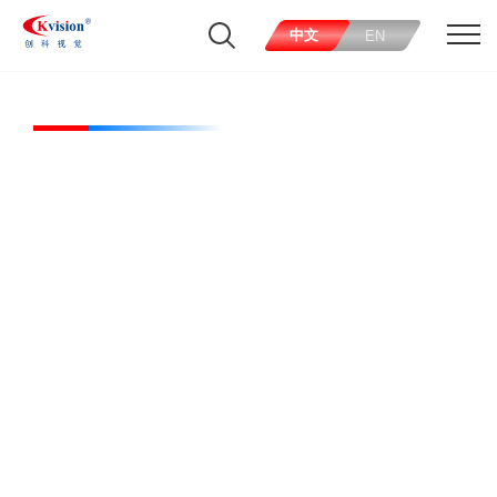
中文
EN
CK-FLBO200200Y50-R