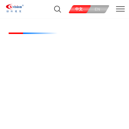
中文
EN
CK-FLBO900700Y50-R