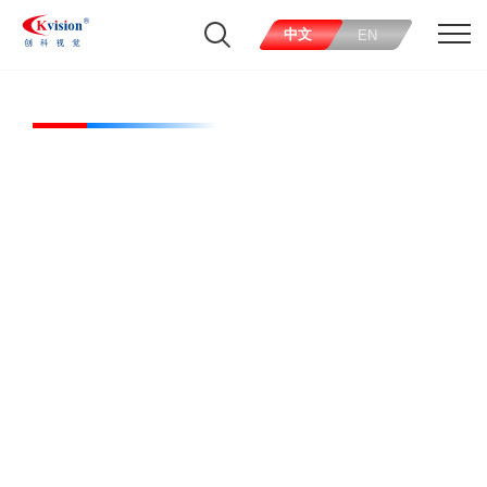
中文
EN
CK-BL37218-W