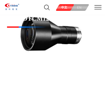
中文
EN
CK-SDTCM125-36