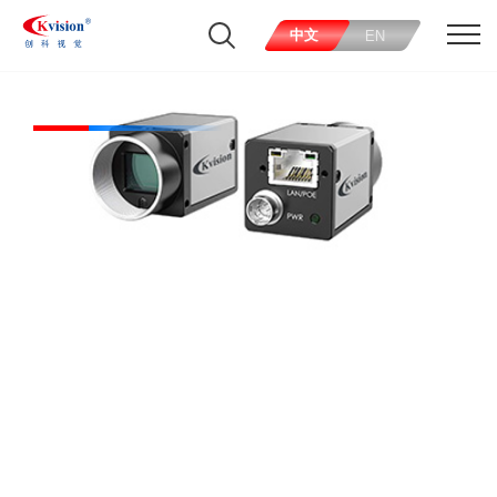
中文
EN
CK-S2000CI-6RS