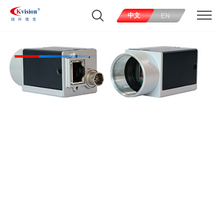
中文
EN
CK-RNE2-231CI-41GS