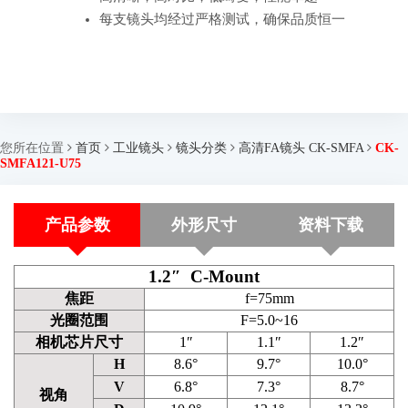
每支镜头均经过严格测试，确保品质恒一
您所在位置
首页
工业镜头
镜头分类
高清FA镜头 CK-SMFA
CK-
SMFA121-U75
产品参数
外形尺寸
资料下载
1.2″ C-Mount
焦距
f=75mm
光圈范围
F=5.0~16
相机芯片尺寸
1″
1.1″
1.2″
H
8.6°
9.7°
10.0°
V
6.8°
7.3°
8.7°
视角