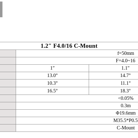
1.2″ F4.0/16 C-Mount
f=50mm
F=4.0~16
1″
1.1″
13.0°
14.7°
10.3°
11.1°
16.5°
18.3°
<0.05%
0.3m
Φ19.6mm
M35.5*P0.5
C-Mount