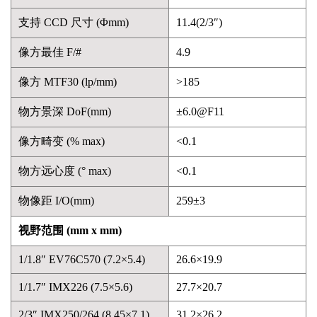
支持 CCD 尺寸 (Φmm)
11.4(2/3″)
像方最佳 F/#
4.9
像方 MTF30 (lp/mm)
>185
物方景深 DoF(mm)
±6.0@F11
像方畸变 (% max)
<0.1
物方远心度 (° max)
<0.1
物像距 I/O(mm)
259±3
视野范围 (mm x mm)
1/1.8″ EV76C570 (7.2×5.4)
26.6×19.9
1/1.7″ IMX226 (7.5×5.6)
27.7×20.7
2/3″ IMX250/264 (8.45×7.1)
31.2×26.2