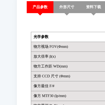
产品参数
外形尺寸
资料下载
光学参数
物方视场 FOV(Φmm)
放大倍率 β(x)
物方工作距 WD(mm)
支持 CCD 尺寸 (Φmm)
像方最佳 F/#
像方 MTF30 (lp/mm)