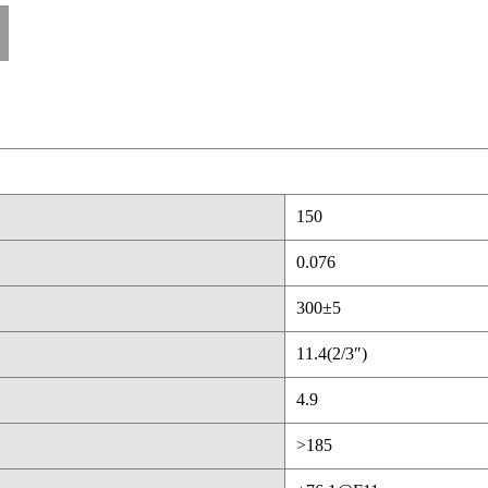
150
0.076
300±5
11.4(2/3″)
4.9
>185