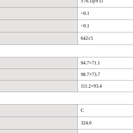
±76.1@F11
<0.1
<0.1
642±5
94.7×71.1
98.7×73.7
111.2×93.4
C
324.0