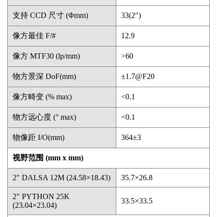
支持 CCD 尺寸 (Φmm)
33(2″)
像方最佳 F/#
12.9
像方 MTF30 (lp/mm)
>60
物方景深 DoF(mm)
±1.7@F20
像方畸变 (% max)
<0.1
物方远心度 (° max)
<0.1
物像距 I/O(mm)
364±3
视野范围 (mm x mm)
2″ DALSA 12M (24.58×18.43)
35.7×26.8
2″ PYTHON 25K
33.5×33.5
(23.04×23.04)