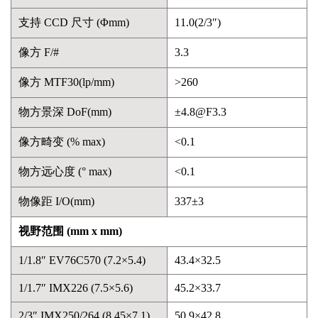
支持 CCD 尺寸 (Φmm)
11.0(2/3″)
像方 F/#
3.3
像方 MTF30(lp/mm)
>260
物方景深 DoF(mm)
±4.8@F3.3
像方畸变 (% max)
<0.1
物方远心度 (° max)
<0.1
物像距 I/O(mm)
337±3
视野范围 (mm x mm)
1/1.8″ EV76C570 (7.2×5.4)
43.4×32.5
1/1.7″ IMX226 (7.5×5.6)
45.2×33.7
2/3″ IMX250/264 (8.45×7.1)
50.9×42.8